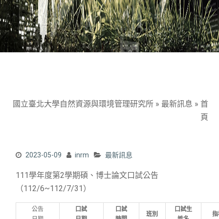
國立臺北大學自然資源與環境管理研究所
»
最新訊息
»
首
頁
2023-05-09
inrm
最新訊息
111學年度第2學期碩、博士論文口試公告
（112/6~112/7/31）
公告
口試
口試
口試生
班別
指