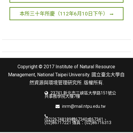
e
導
v
N
本所三十年所慶（112年6月10日下午）
覽
i
e
o
x
u
t
s
p
p
o
o
s
Copyright © 2017 Institute of Natural Resource
s
t
Management, National Taipei University. 國立臺北大學自
t
:
然資源與環境管理研究所. 版權所有.
:
23741 新北市三峽區大學路151號公
共事務學院大樓7樓
inrm@mail.ntpu.edu.tw
(02)26748189轉67340或67341、
(02)86717221 傳真：(02)86716313