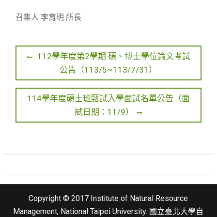
召集人 李育明 所長
文
P
112學年度第2學期 碩、博士學位論文考試
r
公告（113/5~113/7/31）
章
e
導
v
N
114學年度碩士班甄試入學面試名單公告（面
覽
i
e
試日期：11/9）
o
x
u
t
s
p
p
o
o
s
s
t
Copyright © 2017 Institute of Natural Resource
t
:
Management, National Taipei University. 國立臺北大學自
: